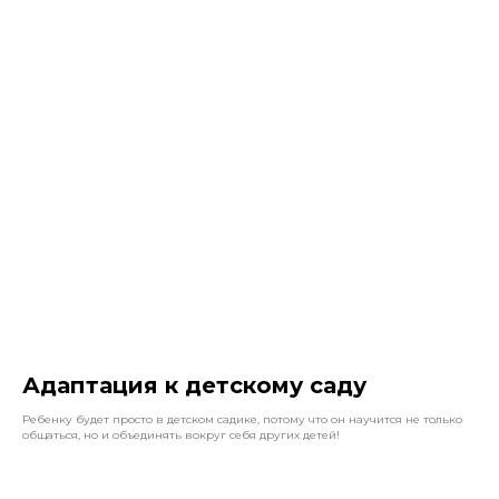
Адаптация к детскому саду
Ребенку будет просто в детском садике, потому что он научится не только
общаться, но и объединять вокруг себя других детей!