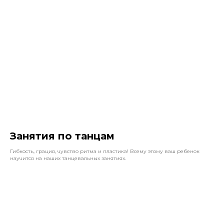
Занятия по танцам
Гибкость, грация, чувство ритма и пластика! Всему этому ваш ребенок
научится на наших танцевальных занятиях.