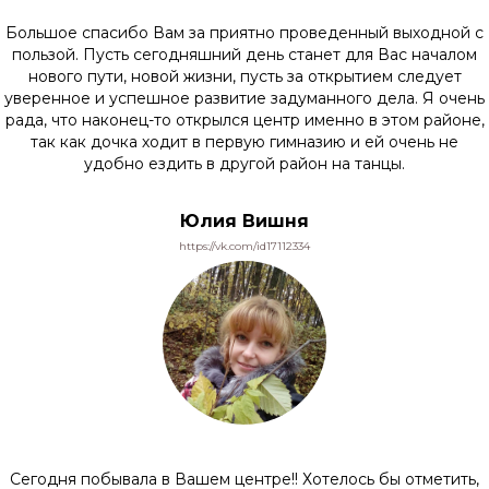
Занятия и цены
Вопрос-ответ
Большое спасибо Вам за приятно проведенный выходной с
Расписание
О центре
пользой. Пусть сегодняшний день станет для Вас началом
Отзывы
Контакты
нового пути, новой жизни, пусть за открытием следует
уверенное и успешное развитие задуманного дела. Я очень
Адрес
рада, что наконец-то открылся центр именно в этом районе,
10:00 — 20:00
г. Стерлитамак,
так как дочка ходит в первую гимназию и ей очень не
Воскресенье —
ул. Щербакова, 13
удобно ездить в другой район на танцы.
выходной
Юлия Вишня
© 2025 ИП Шишов Г.В.
https://vk.com/id17112334
Реквизиты
Политика конфиденциальности
Согласие на обработку персональных данных
Дизайн и разработка — студия Арбуз
Сегодня побывала в Вашем центре!! Хотелось бы отметить,