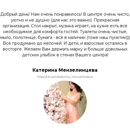
Добрый день! Нам очень понравилось! В центре очень чисто,
уютно и не душно (для нас это важно). Прекрасная
организация. Стол накрыт, музыка играет, на кухне есть всё
необходимое для комфорта гостей. Туалеты очень чистые,
мыло, полотенце, бумага - всё в наличии (тоже наш пунктик)))
Всё продумано до мелочей. И дети, и взрослые остались в
восторге. Желаем Вам держать марку и больше довольных
детских улыбок в стенах Вашего центра!
Катерина Мензелинцева
https://vk.com/katerina_menzelintseva
Контакты
+7 963 909-55-33
MAX
Telegram
ВКонтакте
Ин***грам
Навигация