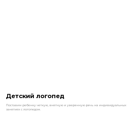
Детский логопед
Поставим ребенку четкую, внятную и уверенную речь на индивидуальных
занятиях с логопедом.