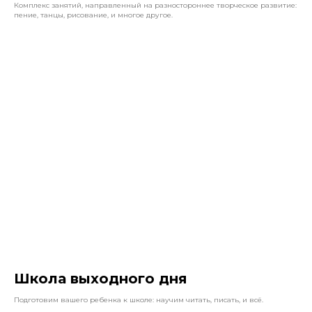
Комплекс занятий, направленный на разностороннее творческое развитие:
пение, танцы, рисование, и многое другое.
Школа выходного дня
Подготовим вашего ребенка к школе: научим читать, писать, и всё.