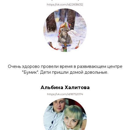
https://vk.com/id22838032
Очень здорово провели время в развивающем центре
"Бумик". Дети пришли домой довольные.
Альбина Халитова
https://vk.com/id18752074