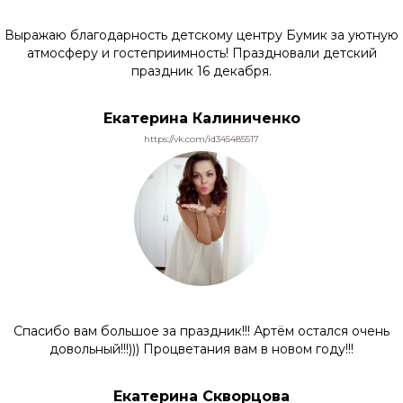
Контакты
Выражаю благодарность детскому центру Бумик за уютную
+7 963 909-55-33
атмосферу и гостеприимность! Праздновали детский
MAX
Telegram
ВКонтакте
Ин***грам
праздник 16 декабря.
Навигация
Екатерина Калиниченко
Занятия и цены
Вопрос-ответ
Расписание
О центре
https://vk.com/id345485517
Отзывы
Контакты
Адрес
10:00 — 20:00
г. Стерлитамак,
Воскресенье —
ул. Щербакова, 13
выходной
© 2025 ИП Шишов Г.В.
Реквизиты
Политика конфиденциальности
Спасибо вам большое за праздник!!! Артём остался очень
Согласие на обработку персональных данных
довольный!!!))) Процветания вам в новом году!!!
Дизайн и разработка — студия Арбуз
Екатерина Скворцова