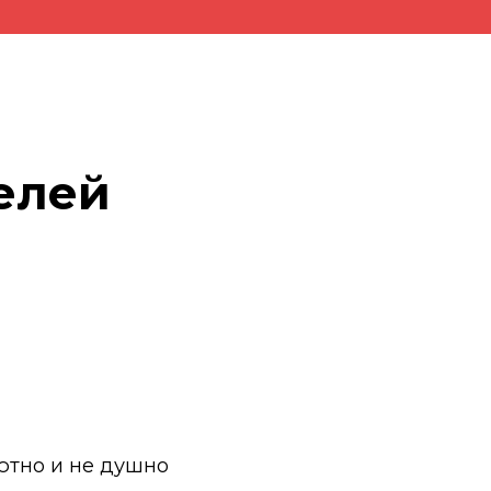
елей
уютно и не душно