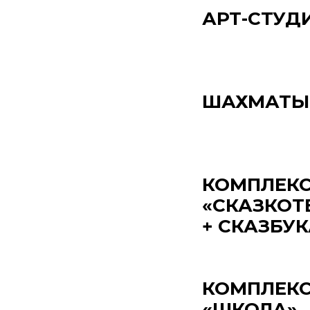
АРТ-СТУД
ШАХМАТЫ
КОМПЛЕК
«СКАЗКОТ
+ СКАЗБУК
КОМПЛЕК
«ШКОЛА»