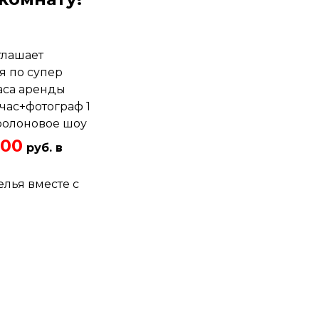
глашает
я по супер
часа аренды
час+фотограф 1
ролоновое шоу
00
руб. в
елья вместе с