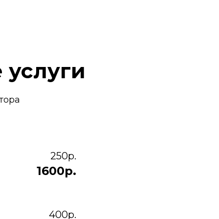
 услуги
тора
250р.
1600р.
400р.