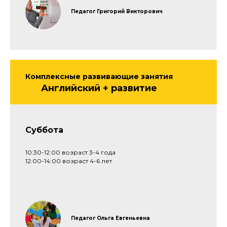
Педагог Григорий Викторович
Комплексные развивающие занятия
Английский + развитие
Контакты
+7 963 909-55-33
Суббота
MAX
Telegram
ВКонтакте
Ин***грам
10:30-12:00 возраст 3-4 года
Навигация
12:00-14:00 возраст 4-6 лет
Занятия и цены
Вопрос-ответ
Расписание
О центре
Отзывы
Контакты
Адрес
Педагог Ольга Евгеньевна
10:00 — 20:00
г. Стерлитамак,